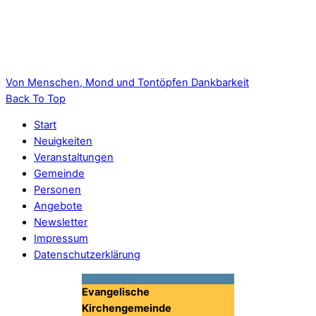
Ergebnisse der AG Öffentlichkeitsarbeit
Professionelle Kommunikation nach innen und außen.
Von Menschen, Mond und Tontöpfen
Dankbarkeit
Back To Top
Start
Neuigkeiten
Veranstaltungen
Gemeinde
Personen
Angebote
Newsletter
Impressum
Datenschutzerklärung
Evangelische
Kirchengemeinde