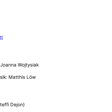
tt
k: Joanna Wojtysiak
usik: Matthis Löw
teffi Dejon)