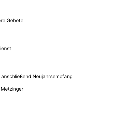
ere Gebete
ienst
k; anschließend Neujahrsempfang
g Metzinger