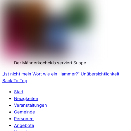
Der Männerkochclub serviert Suppe
„Ist nicht mein Wort wie ein Hammer?“
Unübersichtlichkeit
Back To Top
Start
Neuigkeiten
Veranstaltungen
Gemeinde
Personen
Angebote