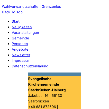
Wahlverwandtschaften
Grenzenlos
Back To Top
Start
Neuigkeiten
Veranstaltungen
Gemeinde
Personen
Angebote
Newsletter
Impressum
Datenschutzerklärung
Evangelische
Kirchengemeinde
Saarbrücken-Halberg
Jakobstr. 16 | 66130
Saarbrücken
+49 681 872596 |